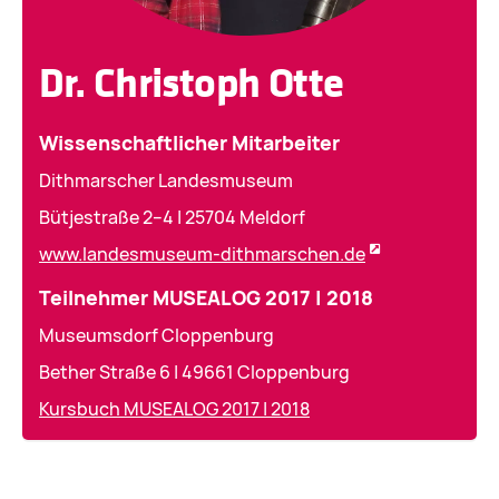
Dr. Christoph Otte
Wissenschaftlicher Mitarbeiter
Dithmarscher Landesmuseum
Bütjestraße 2–4 | 25704 Meldorf
www.landesmuseum-dithmarschen.de
Teilnehmer MUSEALOG 2017 | 2018
Museumsdorf Cloppenburg
Bether Straße 6 | 49661 Cloppenburg
Kursbuch MUSEALOG 2017 | 2018